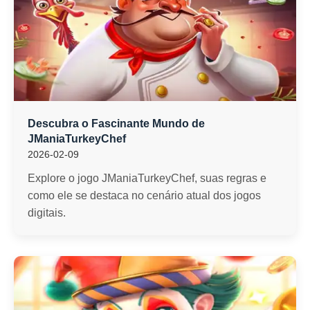
Descubra o Fascinante Mundo de
JManiaTurkeyChef
2026-02-09
Explore o jogo JManiaTurkeyChef, suas regras e
como ele se destaca no cenário atual dos jogos
digitais.