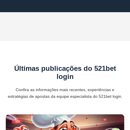
Últimas publicações do 521bet
login
Confira as informações mais recentes, experiências e
estratégias de apostas da equipe especialista do 521bet login.