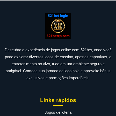
Descubra a experiência de jogos online com 521bet, onde você
pode explorar diversos jogos de cassino, apostas esportivas, e
entretenimento ao vivo, tudo em um ambiente seguro e
amigável. Comece sua jornada de jogo hoje e aproveite bônus
exclusivos e promoções imperdíveis.
Links rápidos
Jogos de loteria