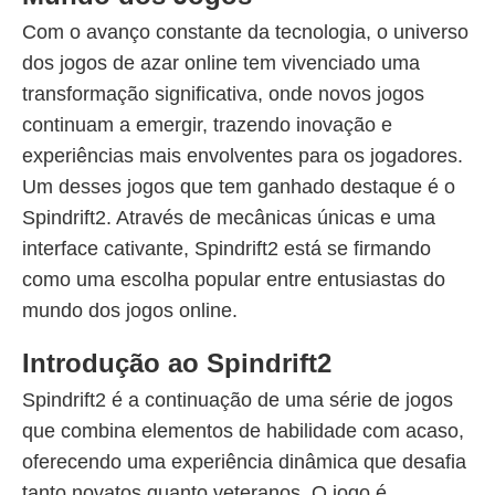
Com o avanço constante da tecnologia, o universo
dos jogos de azar online tem vivenciado uma
transformação significativa, onde novos jogos
continuam a emergir, trazendo inovação e
experiências mais envolventes para os jogadores.
Um desses jogos que tem ganhado destaque é o
Spindrift2. Através de mecânicas únicas e uma
interface cativante, Spindrift2 está se firmando
como uma escolha popular entre entusiastas do
mundo dos jogos online.
Introdução ao Spindrift2
Spindrift2 é a continuação de uma série de jogos
que combina elementos de habilidade com acaso,
oferecendo uma experiência dinâmica que desafia
tanto novatos quanto veteranos. O jogo é