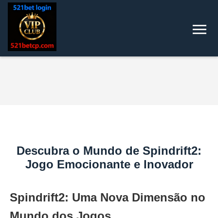
Descubra o Mundo de Spindrift2:
Jogo Emocionante e Inovador
Spindrift2: Uma Nova Dimensão no
Mundo dos Jogos