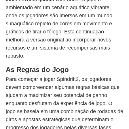
ambientado em um cenário aquático vibrante,
onde os jogadores são imersos em um mundo
subaquático repleto de cores em movimento e
gráficos de tirar o fôlego. Esta continuação
melhora a versão original ao incorporar novos
recursos e um sistema de recompensas mais
robusto.
As Regras do Jogo
Para começar a jogar Spindrift2, os jogadores
devem compreender algumas regras básicas que
ajudam a maximizar seu potencial de ganho
enquanto desfrutam da experiência de jogo. O
jogo se baseia em uma combinação de rodadas de
giros e apostas estratégicas que determinam o
progresso dos jogadores pelas diversas fases