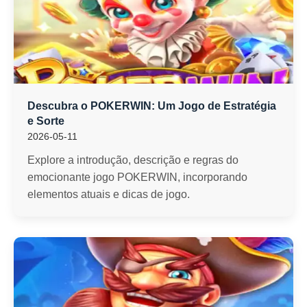
Descubra o POKERWIN: Um Jogo de Estratégia
e Sorte
2026-05-11
Explore a introdução, descrição e regras do
emocionante jogo POKERWIN, incorporando
elementos atuais e dicas de jogo.