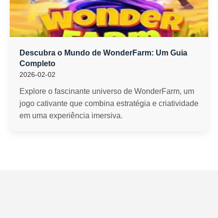
Descubra o Mundo de WonderFarm: Um Guia
Completo
2026-02-02
Explore o fascinante universo de WonderFarm, um
jogo cativante que combina estratégia e criatividade
em uma experiência imersiva.