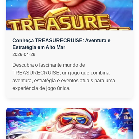
Conheça TREASURECRUISE: Aventura e
Estratégia em Alto Mar
2026-04-28
Descubra o fascinante mundo de
TREASURECRUISE, um jogo que combina
aventura, estratégia e eventos atuais para uma
experiência de jogo única.