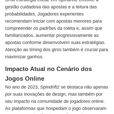
gestão cuidadosa das apostas e a leitura das
probabilidades. Jogadores experientes
recomendam iniciar com apostas menores para
compreender os padrões da roleta e, assim que
familiarizados, aumentar progressivamente as
apostas conforme desenvolvem suas estratégias.
Atenção ao timing dos giros também é crucial para
maximizar ganhos.
Impacto Atual no Cenário dos
Jogos Online
No ano de 2023, Spindrift2 se destaca não apenas
por suas inovações de design, mas também por
seu impacto na comunidade de jogadores online.
As plataformas que hospedam o jogo observaram