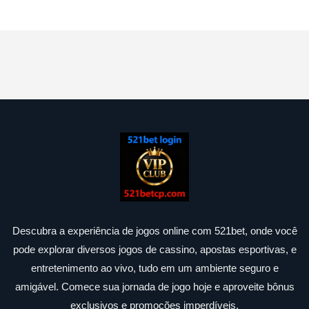
Descubra a experiência de jogos online com 521bet, onde você
pode explorar diversos jogos de cassino, apostas esportivas, e
entretenimento ao vivo, tudo em um ambiente seguro e
amigável. Comece sua jornada de jogo hoje e aproveite bônus
exclusivos e promoções imperdíveis.