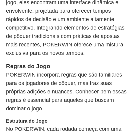
jogo, eles encontram uma interface dinâmica e
envolvente, projetada para oferecer tempos
rápidos de decisão e um ambiente altamente
competitivo. Integrando elementos de estratégias
de pôquer tradicionais com práticas de apostas
mais recentes, POKERWIN oferece uma mistura
exclusiva para os novos tempos.
Regras do Jogo
POKERWIN incorpora regras que são familiares
para os jogadores de pôquer, mas traz suas
próprias adições e nuances. Conhecer bem essas
regras é essencial para aqueles que buscam
dominar o jogo.
Estrutura do Jogo
No POKERWIN, cada rodada começa com uma