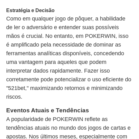
Estratégia e Decisão
Como em qualquer jogo de pôquer, a habilidade
de ler o adversário e entender suas possíveis
mãos é crucial. No entanto, em POKERWIN, isso
é amplificado pela necessidade de dominar as
ferramentas analíticas disponíveis, concedendo
uma vantagem para aqueles que podem
interpretar dados rapidamente. Fazer isso
corretamente pode potencializar o uso eficiente do
"521bet," maximizando retornos e minimizando
riscos.
Eventos Atuais e Tendências
A popularidade de POKERWIN reflete as
tendências atuais no mundo dos jogos de cartas e
apostas. Nos últimos meses, especialmente com