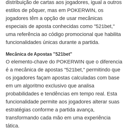
distribuição de cartas aos jogadores, igual a outros
estilos de pôquer, mas em POKERWIN, os
jogadores têm a opção de usar mecânicas
especiais de aposta conhecidas como "521bet,"
uma referência ao código promocional que habilita
funcionalidades únicas durante a partida.
Mecânica de Apostas "521bet"
O elemento-chave do POKERWIN que o diferencia
é a mecânica de apostas "521bet," permitindo que
os jogadores façam apostas calculadas com base
em um algoritmo exclusivo que analisa
probabilidades e tendências em tempo real. Esta
funcionalidade permite aos jogadores alterar suas
estratégias conforme a partida avança,
transformando cada mão em uma experiência
tática.