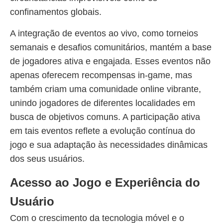
confinamentos globais.
A integração de eventos ao vivo, como torneios
semanais e desafios comunitários, mantém a base
de jogadores ativa e engajada. Esses eventos não
apenas oferecem recompensas in-game, mas
também criam uma comunidade online vibrante,
unindo jogadores de diferentes localidades em
busca de objetivos comuns. A participação ativa
em tais eventos reflete a evolução contínua do
jogo e sua adaptação às necessidades dinâmicas
dos seus usuários.
Acesso ao Jogo e Experiência do
Usuário
Com o crescimento da tecnologia móvel e o