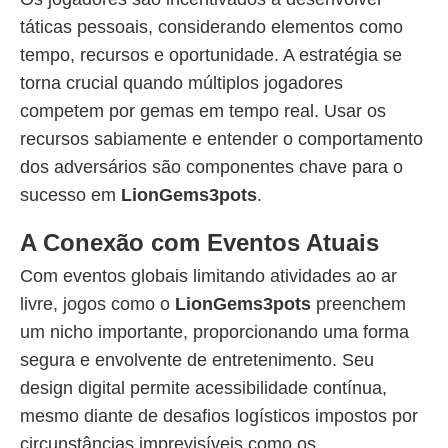
táticas pessoais, considerando elementos como
tempo, recursos e oportunidade. A estratégia se
torna crucial quando múltiplos jogadores
competem por gemas em tempo real. Usar os
recursos sabiamente e entender o comportamento
dos adversários são componentes chave para o
sucesso em
LionGems3pots
.
A Conexão com Eventos Atuais
Com eventos globais limitando atividades ao ar
livre, jogos como o
LionGems3pots
preenchem
um nicho importante, proporcionando uma forma
segura e envolvente de entretenimento. Seu
design digital permite acessibilidade contínua,
mesmo diante de desafios logísticos impostos por
circunstâncias imprevisíveis como os