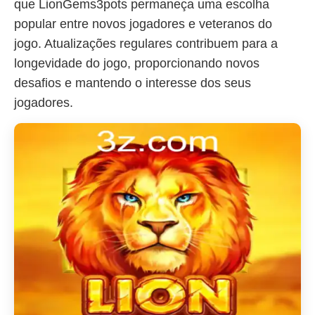
que LionGems3pots permaneça uma escolha
popular entre novos jogadores e veteranos do
jogo. Atualizações regulares contribuem para a
longevidade do jogo, proporcionando novos
desafios e mantendo o interesse dos seus
jogadores.