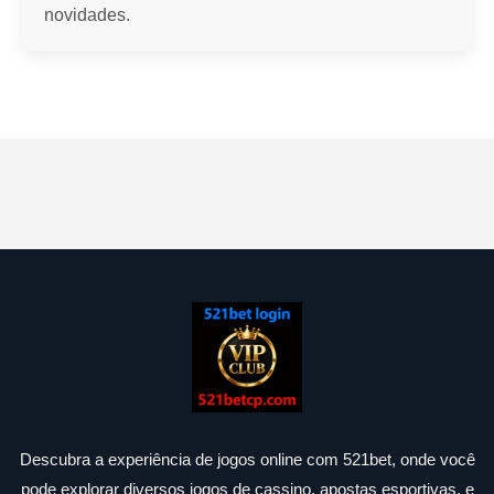
novidades.
Descubra a experiência de jogos online com 521bet, onde você
pode explorar diversos jogos de cassino, apostas esportivas, e