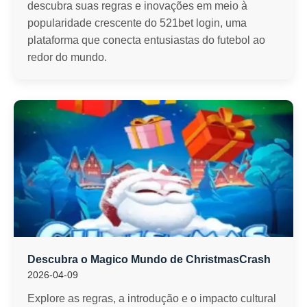
descubra suas regras e inovações em meio à
popularidade crescente do 521bet login, uma
plataforma que conecta entusiastas do futebol ao
redor do mundo.
Descubra o Magico Mundo de ChristmasCrash
2026-04-09
Explore as regras, a introdução e o impacto cultural