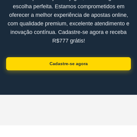
escolha perfeita. Estamos comprometidos em
oferecer a melhor experiência de apostas online,
com qualidade premium, excelente atendimento e
inovação contínua. Cadastre-se agora e receba
R$777 grátis!
Cadastre-se agora