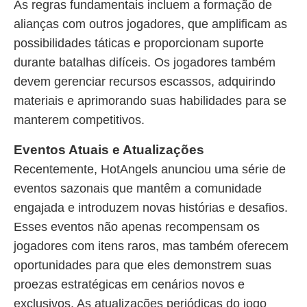
As regras fundamentais incluem a formação de
alianças com outros jogadores, que amplificam as
possibilidades táticas e proporcionam suporte
durante batalhas difíceis. Os jogadores também
devem gerenciar recursos escassos, adquirindo
materiais e aprimorando suas habilidades para se
manterem competitivos.
Eventos Atuais e Atualizações
Recentemente, HotAngels anunciou uma série de
eventos sazonais que mantêm a comunidade
engajada e introduzem novas histórias e desafios.
Esses eventos não apenas recompensam os
jogadores com itens raros, mas também oferecem
oportunidades para que eles demonstrem suas
proezas estratégicas em cenários novos e
exclusivos. As atualizações periódicas do jogo