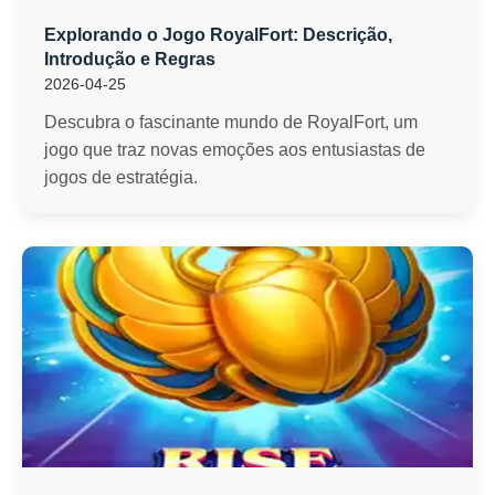
Explorando o Jogo RoyalFort: Descrição,
Introdução e Regras
2026-04-25
Descubra o fascinante mundo de RoyalFort, um
jogo que traz novas emoções aos entusiastas de
jogos de estratégia.