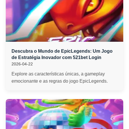
Descubra o Mundo de EpicLegends: Um Jogo
de Estratégia Inovador com 521bet Login
2026-04-22
Explore as características únicas, a gameplay
emocionante e as regras do jogo EpicLegends.