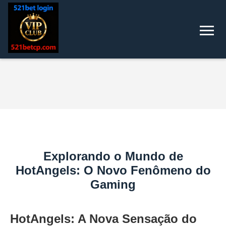
Explorando o Mundo de
HotAngels: O Novo Fenômeno do
Gaming
HotAngels: A Nova Sensação do