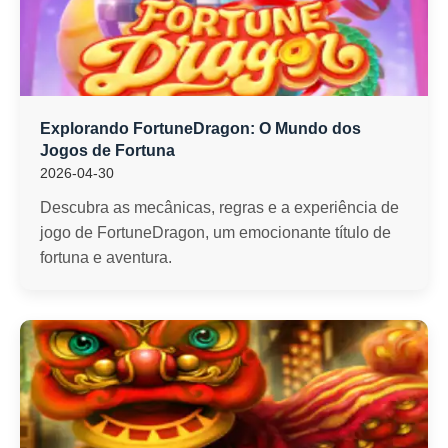
Explorando FortuneDragon: O Mundo dos
Jogos de Fortuna
2026-04-30
Descubra as mecânicas, regras e a experiência de
jogo de FortuneDragon, um emocionante título de
fortuna e aventura.