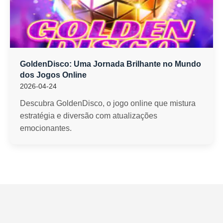
GoldenDisco: Uma Jornada Brilhante no Mundo
dos Jogos Online
2026-04-24
Descubra GoldenDisco, o jogo online que mistura
estratégia e diversão com atualizações
emocionantes.