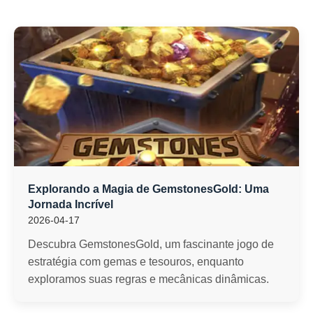
Explorando a Magia de GemstonesGold: Uma
Jornada Incrível
2026-04-17
Descubra GemstonesGold, um fascinante jogo de
estratégia com gemas e tesouros, enquanto
exploramos suas regras e mecânicas dinâmicas.