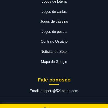
Jogos de loteria
Jogos de cartas
Jogos de cassino
Jogos de pesca
Contrato Usuário
Notícias do Setor
Mapa do Google
Fale conosco
Email:
support@521betcp.com
© 2026 521bet login. Todos os direitos reservados.