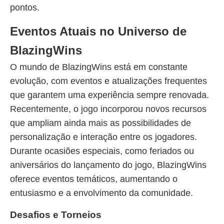
pontos.
Eventos Atuais no Universo de
BlazingWins
O mundo de BlazingWins está em constante
evolução, com eventos e atualizações frequentes
que garantem uma experiência sempre renovada.
Recentemente, o jogo incorporou novos recursos
que ampliam ainda mais as possibilidades de
personalização e interação entre os jogadores.
Durante ocasiões especiais, como feriados ou
aniversários do lançamento do jogo, BlazingWins
oferece eventos temáticos, aumentando o
entusiasmo e a envolvimento da comunidade.
Desafios e Torneios