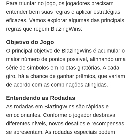
Para triunfar no jogo, os jogadores precisam
entender bem suas regras e aplicar estratégias
eficazes. Vamos explorar algumas das principais
regras que regem BlazingWins:
Objetivo do Jogo
O principal objetivo de BlazingWins é acumular o
maior número de pontos possível, alinhando uma
série de símbolos em roletas giratórias. A cada
giro, há a chance de ganhar prêmios, que variam
de acordo com as combinações atingidas.
Entendendo as Rodadas
As rodadas em BlazingWins são rápidas e
emocionantes. Conforme o jogador desbrava
diferentes níveis, novos desafios e recompensas
se apresentam. As rodadas especiais podem