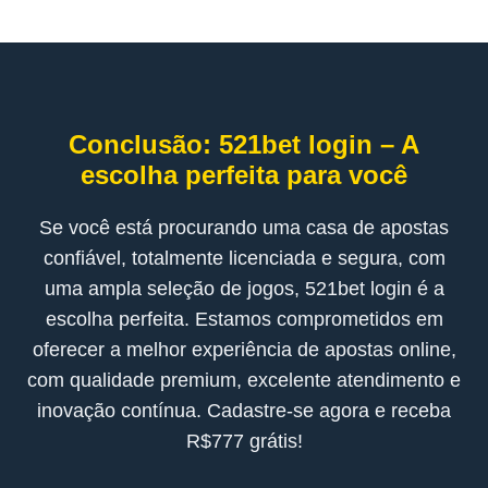
Conclusão: 521bet login – A
escolha perfeita para você
Se você está procurando uma casa de apostas
confiável, totalmente licenciada e segura, com
uma ampla seleção de jogos, 521bet login é a
escolha perfeita. Estamos comprometidos em
oferecer a melhor experiência de apostas online,
com qualidade premium, excelente atendimento e
inovação contínua. Cadastre-se agora e receba
R$777 grátis!